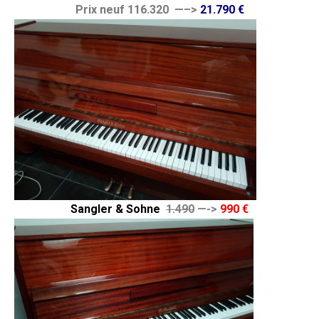
Prix neuf 116.320 —–>
21.790 €
Sangler & Sohne
1.490
—->
990 €