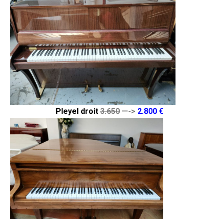
Pleyel droit
3.650
—->
2.800 €