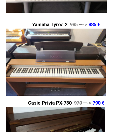
Yamaha Tyros 2
985
—->
885 €
Casio Privia PX-730
970
—->
790 €