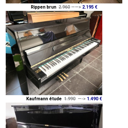
Rippen brun
2.960
——>
2.195 €
Kaufmann étude
1.990
—->
1.490 €