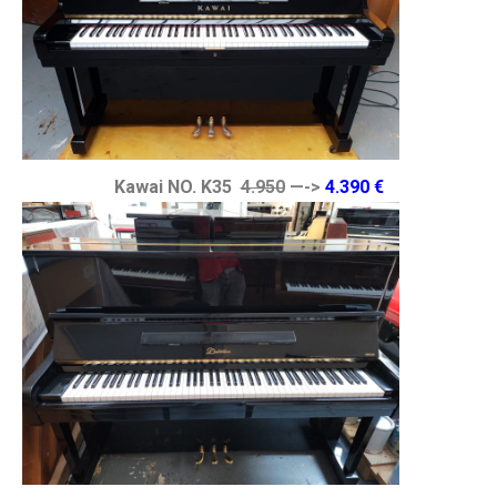
Kawai NO. K35
4.950
—->
4.390 €