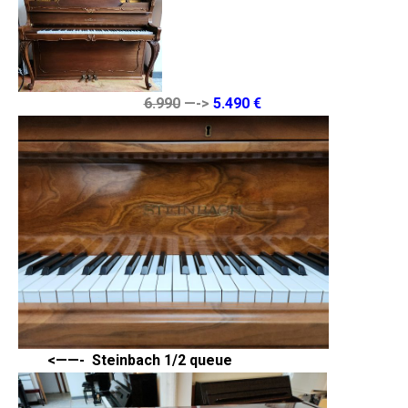
6.990
—->
5.490 €
<——- Steinbach 1/2 queue