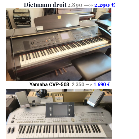
Dietmann droit
2.890
—->
2.290 €
Yamaha CVP-503
2.350
—>
1.690 €