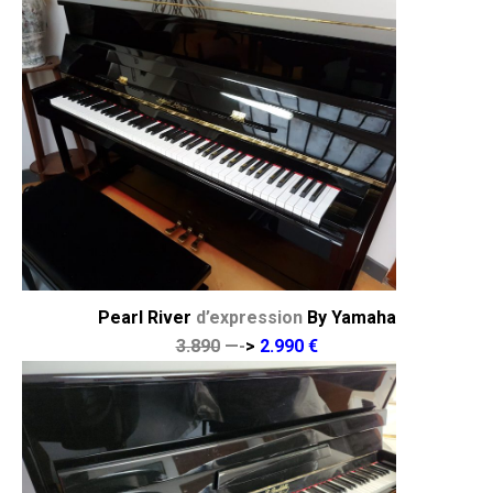
Pearl River
d’expression
By Yamaha
3.890
—-
>
2.990 €