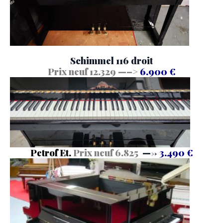
Schimmel 116 droit
Prix neuf 12.329 —–>
6.900 €
Petrof Et.
Prix neuf 6.
825
—->
3.490 €