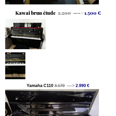
Kawai brun étude
2.200
—–>
1.500 €
Yamaha C110
3.170
—->
2.990 €