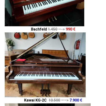
Bachfeld
1.450
—->
990 €
Kawai KG-2C
10.500
—–>
7.900 €