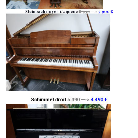
Steinbach noyer 1/2 queue
8.950
—->
5.900 €
Schimmel droit
5.490
—->
4.490 €